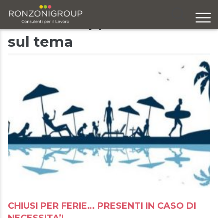
Articoli e approfondimenti
sul tema
Chi siamo
Servizi
Formazione
Eventi
Ricerca e selezione
Responsabilità sociale
Blog
Contatti
CHIUSI PER FERIE… PRESENTI IN CASO DI
NECESSITA’!