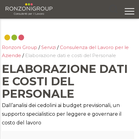
Chi siamo
Servizi
Ronzoni Group
/
Servizi
/
Consulenza del Lavoro per le
Formazione
Aziende
/
Elaborazione dati e costi del Personale
Eventi
ELABORAZIONE DATI
E COSTI DEL
Ricerca e selezione
PERSONALE
Responsabilità sociale
Dall’analisi dei cedolini ai budget previsionali, un
Blog
supporto specialistico per leggere e governare il
costo del lavoro
Contatti