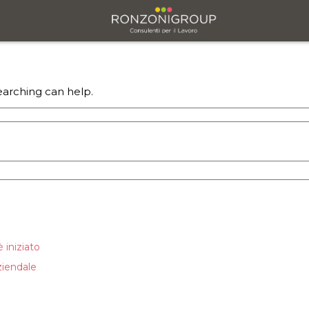
sul tema
earching can help.
 iniziato
ziendale