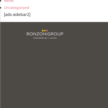
News
Uncategorized
[ads-sidebar2]