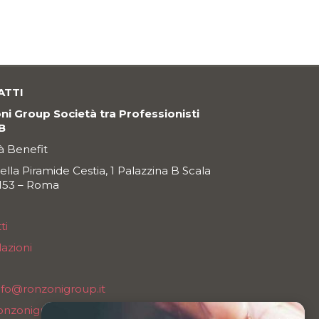
ATTI
i Group Società tra Professionisti
SB
à Benefit
della Piramide Cestia, 1 Palazzina B Scala
0153 – Roma
ti
azioni
nfo@ronzonigroup.it
onzonigroupsrl@legalmail.it