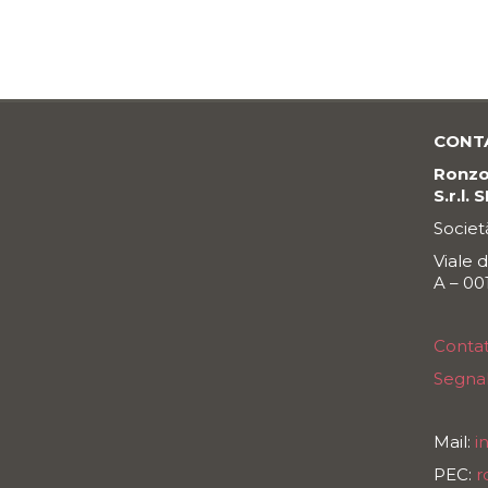
CONT
Ronzon
S.r.l. 
Societ
Viale 
A – 0
Contat
Segnal
Mail:
i
PEC:
r