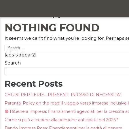
Articoli e approfondimenti 
Chi siamo
NOTHING FOUND
Servizi
It seems we can’t find what you’re looking for. Perhaps s
Formazione
Search
[ads-sidebar2]
for:
Eventi
Search
Ricerca e selezione
Recent Posts
Responsabilità sociale
CHIUSI PER FERIE… PRESENTI IN CASO DI NECESSITA’!
Parental Policy on the road: il viaggio verso imprese inclusive è
Blog
🟢 RiGenera Impresa: finanziamenti agevolati per la crescita a
Contatti
Come si può accedere alla pensione anticipata nel 2026?
Bando Impresa Rosa: Finanziamenti per la parità di genere