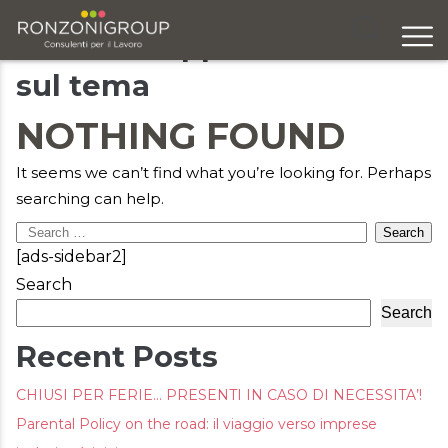
Articoli e approfondimenti
sul tema
Chi siamo
NOTHING FOUND
Servizi
Formazione
It seems we can’t find what you’re looking for. Perhaps
searching can help.
Eventi
Search
[ads-sidebar2]
Ricerca e selezione
for:
Search
Responsabilità sociale
Search
Recent Posts
Blog
CHIUSI PER FERIE… PRESENTI IN CASO DI NECESSITA’!
Contatti
Parental Policy on the road: il viaggio verso imprese