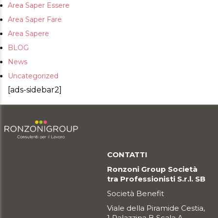
Area Saper Essere
Area Saper Fare
Area Sapere
BLOG
News
Uncategorized
[ads-sidebar2]
CONTATTI
Ronzoni Group Società
tra Professionisti S.r.l. SB
Società Benefit
Viale della Piramide Cestia,
1 Palazzina B Scala A –