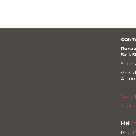
CONT
Ronzon
S.r.l. 
Societ
Viale 
A – 0
Contat
Segnal
Mail:
i
PEC:
r