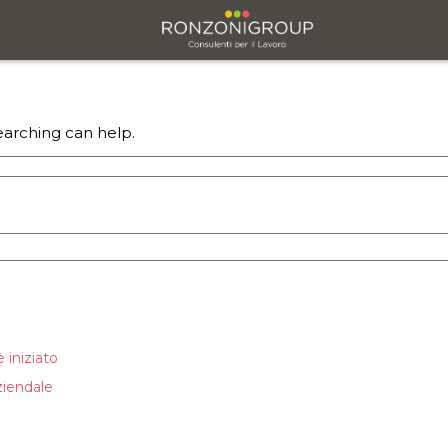
sul tema
earching can help.
 iniziato
ziendale