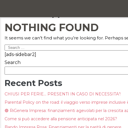
Articoli e approfondimenti 
Chi siamo
NOTHING FOUND
Servizi
It seems we can’t find what you’re looking for. Perhaps s
Formazione
Search
[ads-sidebar2]
for:
Eventi
Search
Ricerca e selezione
Recent Posts
Responsabilità sociale
CHIUSI PER FERIE… PRESENTI IN CASO DI NECESSITA’!
Parental Policy on the road: il viaggio verso imprese inclusive è
Blog
🟢 RiGenera Impresa: finanziamenti agevolati per la crescita a
Contatti
Come si può accedere alla pensione anticipata nel 2026?
Bando Impresa Rosa: Finanziamenti per la parità di genere