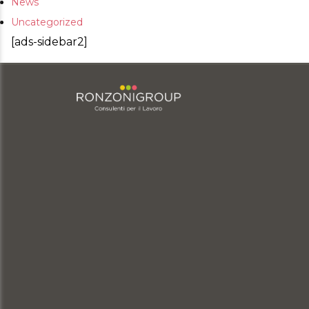
News
Uncategorized
[ads-sidebar2]