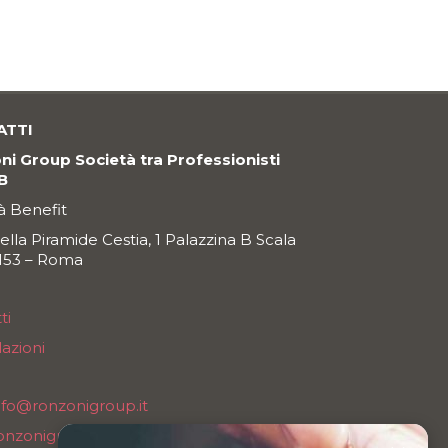
ATTI
i Group Società tra Professionisti
SB
à Benefit
della Piramide Cestia, 1 Palazzina B Scala
0153 – Roma
ti
azioni
nfo@ronzonigroup.it
onzonigroupsrl@legalmail.it