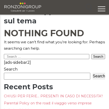
Articoli e approfondimenti
sul tema
Chi siamo
NOTHING FOUND
Servizi
Formazione
It seems we can’t find what you’re looking for. Perhaps
searching can help.
Eventi
Search
[ads-sidebar2]
Ricerca e selezione
for:
Search
Responsabilità sociale
Search
Recent Posts
Blog
CHIUSI PER FERIE… PRESENTI IN CASO DI NECESSITA’!
Contatti
Parental Policy on the road: il viaggio verso imprese