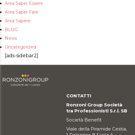
Area Saper Essere
Area Saper Fare
Area Sapere
BLOG
News
Uncategorized
[ads-sidebar2]
CONTATTI
Ronzoni Group Società
tra Professionisti S.r.l. SB
Società Benefit
Viale della Piramide Cestia,
1 Palazzina B Scala A –