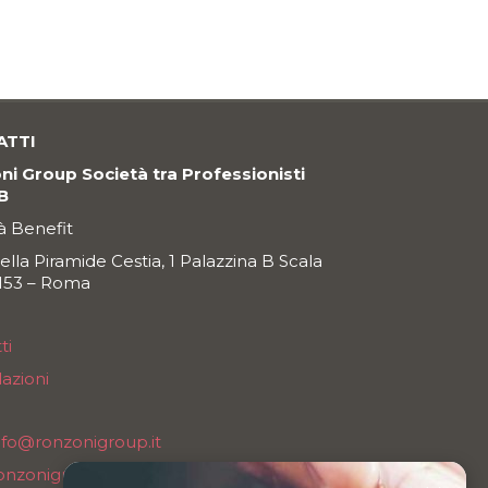
ATTI
i Group Società tra Professionisti
SB
à Benefit
della Piramide Cestia, 1 Palazzina B Scala
0153 – Roma
ti
azioni
nfo@ronzonigroup.it
onzonigroupsrl@legalmail.it