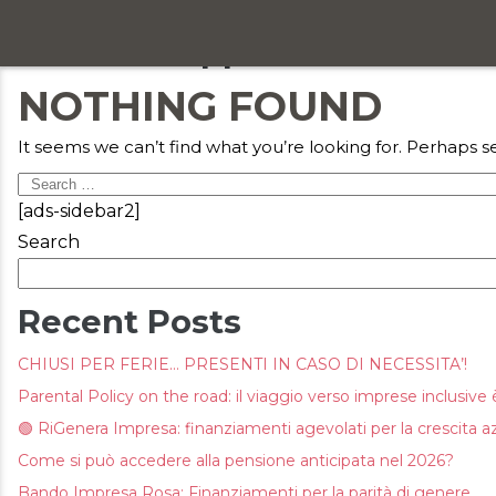
Articoli e approfondimenti 
Chi siamo
NOTHING FOUND
Servizi
It seems we can’t find what you’re looking for. Perhaps s
Formazione
Search
[ads-sidebar2]
for:
Eventi
Search
Ricerca e selezione
Recent Posts
Responsabilità sociale
CHIUSI PER FERIE… PRESENTI IN CASO DI NECESSITA’!
Parental Policy on the road: il viaggio verso imprese inclusive è
Blog
🟢 RiGenera Impresa: finanziamenti agevolati per la crescita a
Contatti
Come si può accedere alla pensione anticipata nel 2026?
Bando Impresa Rosa: Finanziamenti per la parità di genere