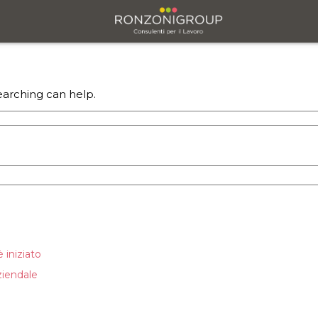
sul tema
earching can help.
 iniziato
ziendale