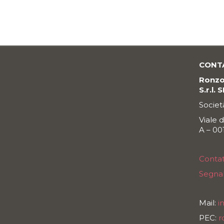
CONT
Ronzon
S.r.l. 
Societ
Viale 
A – 0
Contat
Segnal
Mail:
i
PEC:
r