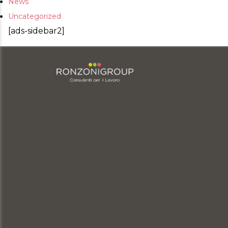
News
Uncategorized
[ads-sidebar2]