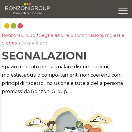
Chi siamo
Ronzoni Group
/
Segnalazione discriminazioni, molestie
Servizi
e abusi
/
Segnalazioni
Formazione
SEGNALAZIONI
Eventi
Spazio dedicato per segnalare discriminazioni,
molestie, abusi o comportamenti non coerenti con i
Ricerca e selezione
principi di rispetto, inclusione e tutela della persona
Responsabilità sociale
promossi da Ronzoni Group.
Blog
Contatti