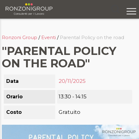
Chi siamo
Ronzoni Group
/
Eventi
/
Parental Policy on the road
Servizi
"PARENTAL POLICY
Formazione
ON THE ROAD"
Eventi
Ricerca e selezione
20/11/2025
Data
Responsabilità sociale
13:30 - 14:15
Orario
Blog
Gratuito
Costo
Contatti