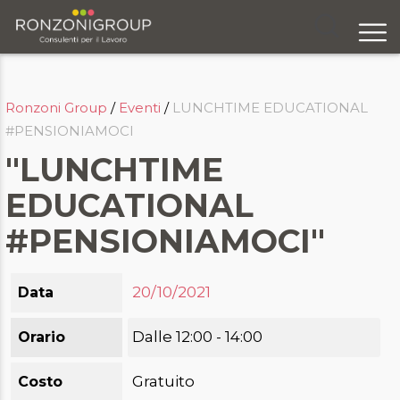
Chi siamo
Ronzoni Group
/
Eventi
/
LUNCHTIME EDUCATIONAL
Servizi
#PENSIONIAMOCI
Formazione
"LUNCHTIME
Eventi
EDUCATIONAL
#PENSIONIAMOCI"
Ricerca e selezione
Responsabilità sociale
20/10/2021
Data
Blog
Dalle 12:00 - 14:00
Orario
Contatti
Gratuito
Costo