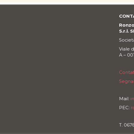
CONT
Ronzon
S.r.l. 
Societ
Viale 
A – 0
Contat
Segnal
Mail:
i
PEC:
r
T. 06