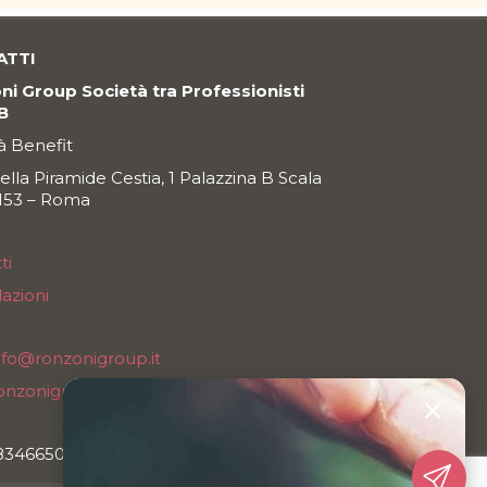
ATTI
i Group Società tra Professionisti
SB
à Benefit
della Piramide Cestia, 1 Palazzina B Scala
0153 – Roma
ti
azioni
nfo@ronzonigroup.it
onzonigroupsrl@legalmail.it
78346650
Come possiamo aiutarvi?