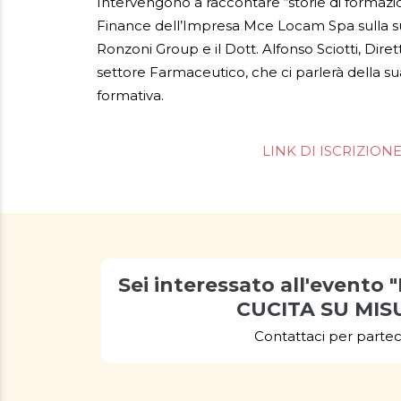
Intervengono a raccontare “storie di formazi
Finance dell’Impresa Mce Locam Spa sulla su
Ronzoni Group e il Dott. Alfonso Sciotti, Dir
settore Farmaceutico, che ci parlerà della su
formativa.
LINK DI ISCRIZION
Sei interessato all'event
CUCITA SU MIS
Contattaci per partec