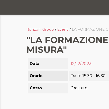
Chi siamo
Ronzoni Group
/
Eventi
/
LA FORMAZIONE C
Servizi
"LA FORMAZIONE
Formazione
MISURA"
Eventi
Ricerca e selezione
12/12/2023
Data
Responsabilità sociale
Dalle 15:30 - 16:30
Orario
Blog
Gratuito
Costo
Contatti