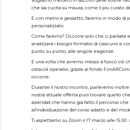
Vogliamo metterci in ascolto delle vostre ne
che sia cucita su misura, come il più curato dei 
E con metro e gessetto, faremo in modo di pr
personalizzato.
Come faremo? Occorre solo che ci parliate e
analizzare i bisogni formativi di ciascuno e c
punto su punto, alle singole esigenze.
E una volta che avremo messo a fuoco ciò che
ostacoli operativi, grazie al fondo FonARCom, 
occorre.
Durante il nostro incontro, parleremo inoltr
nostra attuale offerta puoi trovare quello che
aziendali che hanno già fatto il percorso che t
all’individuazione del corso adatto e del modo
Ti aspettiamo su Zoom il 17 marzo alle 15:30 n