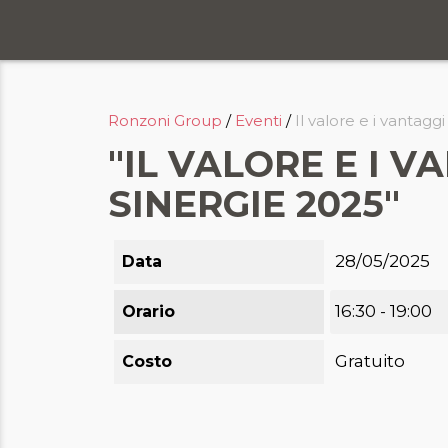
Chi siamo
Ronzoni Group
/
Eventi
/
Il valore e i vantag
Servizi
"IL VALORE E I V
Formazione
SINERGIE 2025"
Eventi
Ricerca e selezione
28/05/2025
Data
Responsabilità sociale
16:30 - 19:00
Orario
Blog
Gratuito
Costo
Contatti