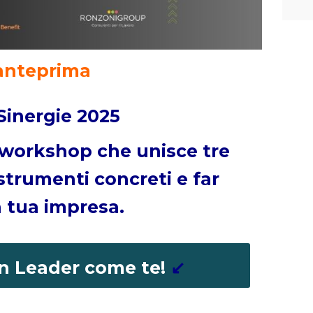
anteprima
 Sinergie 2025
Il workshop che unisce tre
strumenti concreti e far
a tua impresa.
 un Leader come te!
↙️