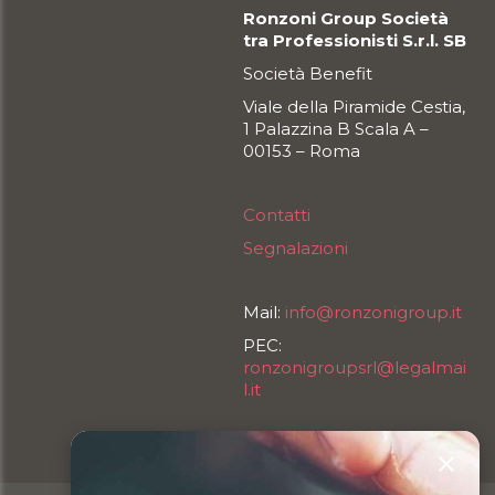
Ronzoni Group Società
tra Professionisti S.r.l. SB
Società Benefit
Viale della Piramide Cestia,
1 Palazzina B Scala A –
00153 – Roma
Contatti
Segnalazioni
Mail:
info@ronzonigroup.it
PEC:
ronzonigroupsrl@legalmai
l.it
T. 0678346650