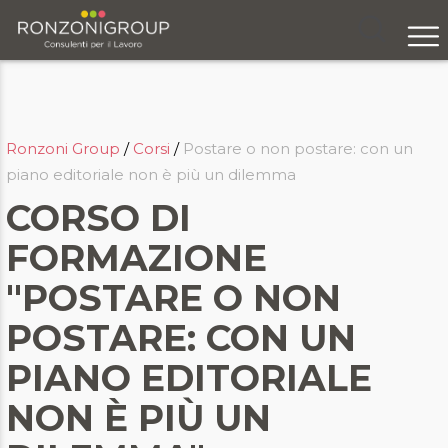
Area Saper Fare
Chi siamo
Servizi
Ronzoni Group
/
Corsi
/
Postare o non postare: con un
Formazione
piano editoriale non è più un dilemma
CORSO DI
Eventi
FORMAZIONE
Ricerca e selezione
"POSTARE O NON
Responsabilità sociale
POSTARE: CON UN
Blog
PIANO EDITORIALE
NON È PIÙ UN
Contatti